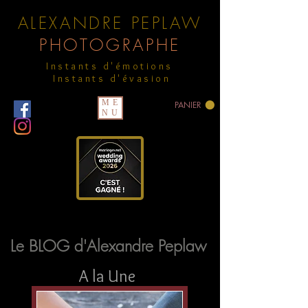
ALEXANDRE PEPLAW
PHOTOGRAPHE
Instants d'émotions
Instants d'évasion
ME
PANIER
NU
Le BLOG d'Alexandre Peplaw
A la Une