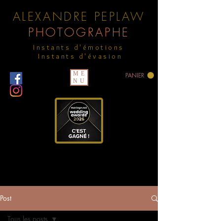
ALEXANDRE PEPLAW
PHOTOGRAPHE
Instants d'émotions
Instants d'évasion
ME
PANIER
NU
Post
Tous les posts