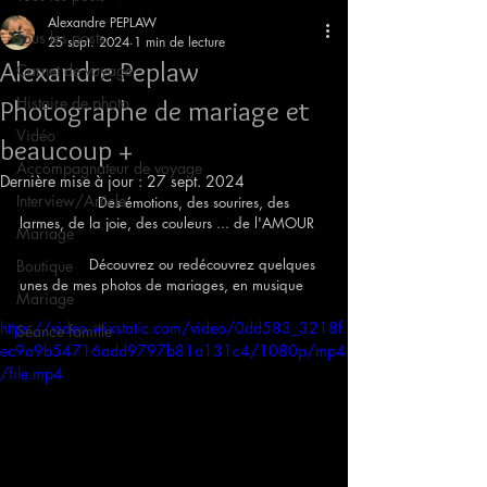
Alexandre PEPLAW
Tous les posts
25 sept. 2024
1 min de lecture
Alexandre Peplaw
Carnet de voyage
Histoire de photo
Photographe de mariage et
Vidéo
beaucoup +
Accompagnateur de voyage
Dernière mise à jour :
27 sept. 2024
Interview/Article
                  Des émotions, des sourires, des 
larmes, de la joie, des couleurs ... de l'AMOUR 
Mariage
                Découvrez ou redécouvrez quelques 
Boutique
unes de mes photos de mariages, en musique 
Mariage
https://video.wixstatic.com/video/0dd583_3218f
Séance famille
ec9a9b54716add9797b81a131c4/1080p/mp4
/file.mp4