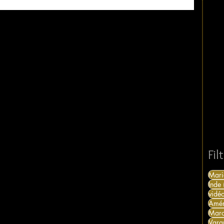
Fil
Mari
Inde
vidé
Amér
Mar
Vara