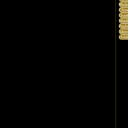
Bhub
Chin
Guat
Mad
Pash
Séan
child