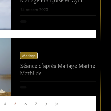
Mariage Françoise et Cyril
14 octobre 2023
Mariage
Séance d'après Mariage Marine et
Mathilde
12 octobre 2023
4
5
6
7