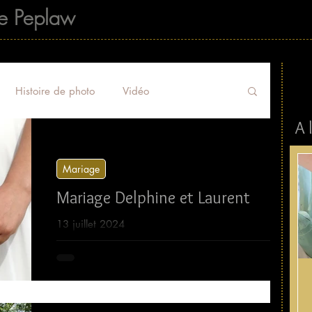
e Peplaw
Histoire de photo
Vidéo
A 
Interview/Article
Mariage
Boutique
Mariage
Mariage Delphine et Laurent
13 juillet 2024