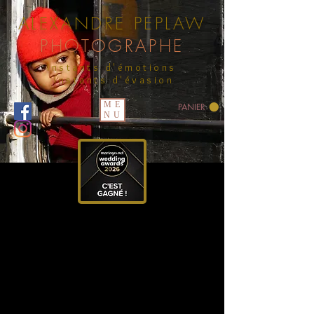
ALEXANDRE PEPLAW
PHOTOGRAPHE
Instants d'émotions
Instants d'évasion
ME
PANIER
NU