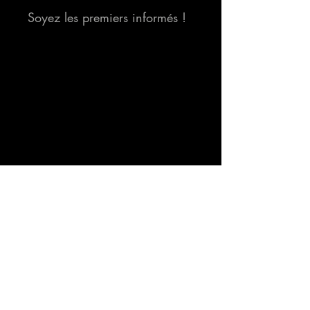
Soyez les premiers informés !
Livre d'Or
I
Partenaires
I
Revue de
presse
I
Mentions légales
I
CGV