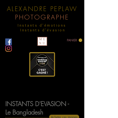
ALEXANDRE PEPLAW
PHOTOGRAPHE
Instants d'émotions
Instants d'évasion
ME
PANIER
NU
INSTANTS D'EVASION -
Le Bangladesh
Acheter ces images