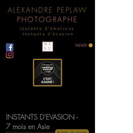
ALEXANDRE PEPLAW
PHOTOGRAPHE
Instants d'émotions
Instants d'évasion
ME
PANIER
NU
INSTANTS D'EVASION -
7 mois en Asie
Acheter ces images