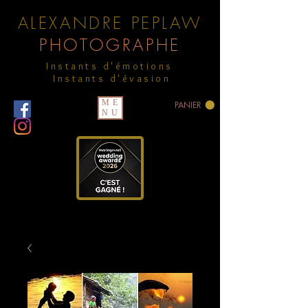
ALEXANDRE PEPLAW
PHOTOGRAPHE
Instants d'émotions
Instants d'évasion
ME
PANIER
NU