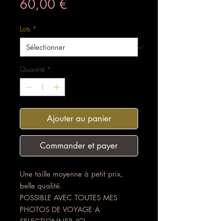
Prix
60,00 €
Lots
*
Quantité
*
Ajouter au panier
Commander et payer
Une taille moyenne à petit prix,
belle qualité.
POSSIBLE AVEC TOUTES MES
PHOTOS DE VOYAGE A