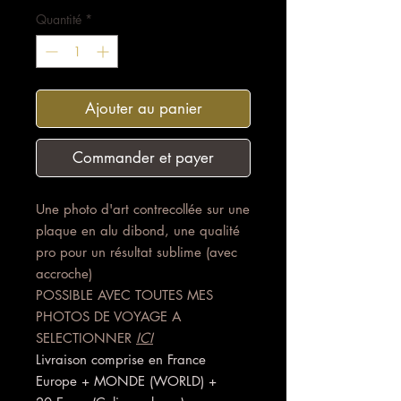
Quantité
*
Ajouter au panier
Commander et payer
Une photo d'art contrecollée sur une
plaque en alu dibond, une qualité
pro pour un résultat sublime (avec
accroche)
POSSIBLE AVEC TOUTES MES
PHOTOS DE VOYAGE A
SELECTIONNER
ICI
Livraison comprise en France
Europe + MONDE (WORLD) +