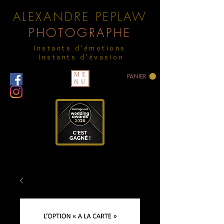
ALEXANDRE PEPLAW
PHOTOGRAPHE
Instants d'émotions
Instants d'évasion
ME
PANIER
NU