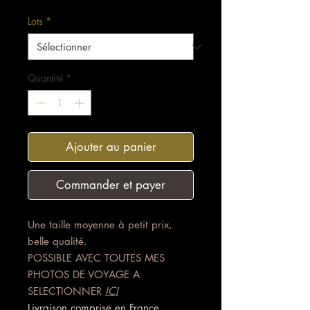
Lots
*
Quantité
*
Ajouter au panier
Commander et payer
Une taille moyenne à petit prix,
belle qualité.
POSSIBLE AVEC TOUTES MES
PHOTOS DE VOYAGE A
SELECTIONNER
ICI
Livraison comprise en France