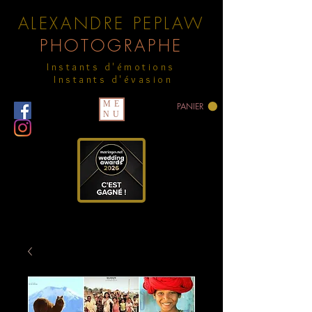
ALEXANDRE PEPLAW
PHOTOGRAPHE
Instants d'émotions
Instants d'évasion
ME
PANIER
NU